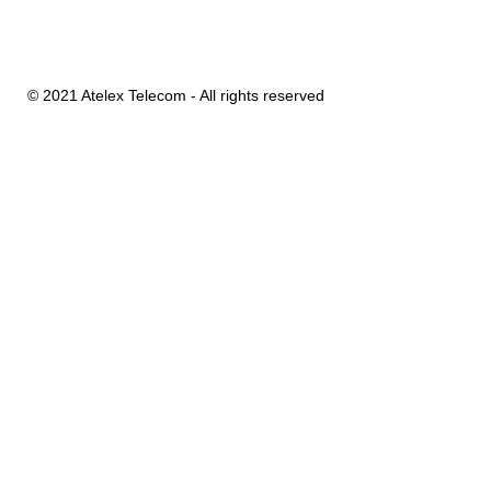
ESP: +34 (93) 614 981 662
Nossas redes sociais
© 2021 Atelex Telecom - All rights reserved
Orgulho em ser
uma empresa:
Homologada
pela: