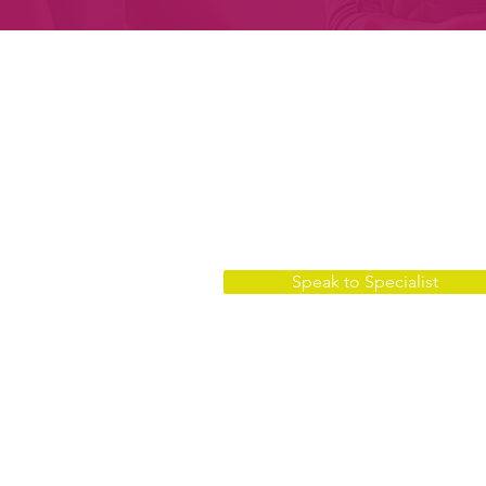
Bring your Business to
Talk to our experts and see what is the
best plan for you and your company.
Speak to Specialist