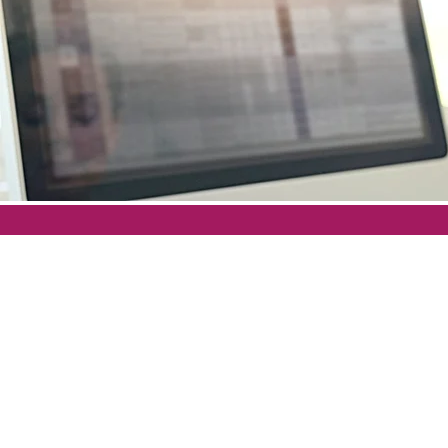
Institucional
Regula
A Atelex
Política
Carreiras
Política
Imprensa
Comuni
Sustentabilidade
Contrat
Relações com investidores
Relaçõe