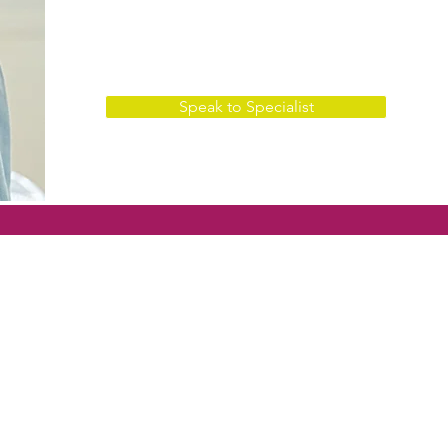
best plan for you and your
company.
Speak to Specialist
Central de Atendimento
Whatsapp: 0800 000 4599
Brasil: 0800 000 4599
EUA +1 (212) 542 1970
or
ESP: +34 (93) 614 981 662