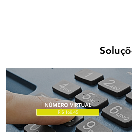
Soluçõ
NÚMERO VIRTUAL
R $ 168.45