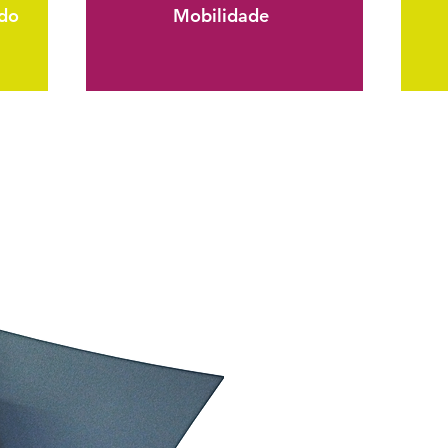
do
Mobilidade
Bring
Talk to our
best plan f