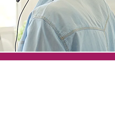
tório
Soluções
Outros menus
 de Cookies
Telecomunicação
Portal do cliente
 de Privacidade
Conectividade
Cobertura
cados
Atendimento e I.A.
Fale conosco
os e Regulamentos
Comunicação
Área do colaborad
s com investidores
Infraestrutura
Área do parceiro