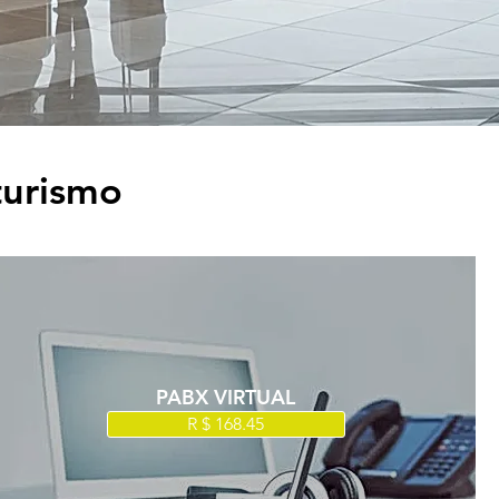
turismo
PABX VIRTUAL
R $ 168.45