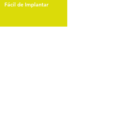
Fácil de Implantar
 your Business to Atelex
 experts and see what is the
or you and your company.