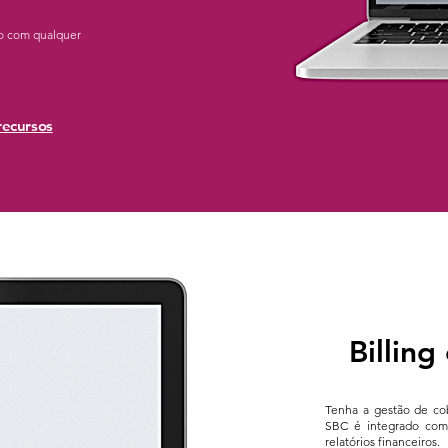
ão com qualquer
recursos
Billing
Tenha a gestão de cob
SBC é integrado com
relatórios financeiros.​