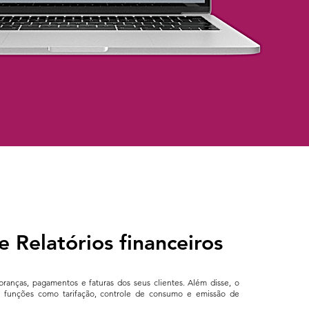
 e Relatórios financeiros
ranças, pagamentos e faturas dos seus clientes. Além disse, o
 funções como tarifação, controle de consumo e emissão de