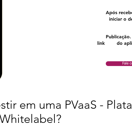
2
Após recebe
iniciar o des
3
Publicação. 
link do aplica
Fale c
estir em uma PVaaS - Plat
e Whitelabel?