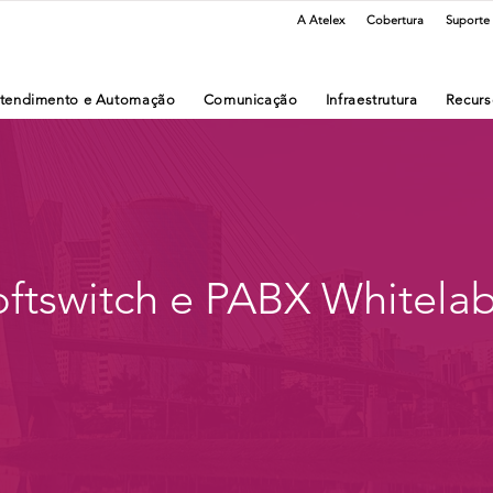
A Atelex
Cobertura
Suporte
tendimento e Automação
Comunicação
Infraestrutura
Recurs
oftswitch e PABX Whitelab