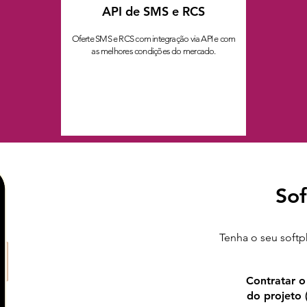
API de SMS e RCS
Oferte SMS e RCS com integração via API e com
as melhores condições do mercado.
Sof
Tenha o seu softp
1
Contratar o 
do projeto (ap