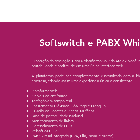
Softswitch e PABX Whi
O coração da operação. Com a plataforma VoIP da Atelex, você int
portabilidade e antifraude em uma única interface web.
A plataforma pode ser completamente customizada com a ide
empresa, criando assim uma experiência única e consistente.
Plataforma web
8 níveis de antifraude
Tarifação em tempo real
Faturamento Pré-Pago, Pós-Pago e Franquia
Criação de Pacotes e Planos Tarifários
Base de portabilidade nacional
Monitoramento de linhas
Gerenciamento de DIDs
Relatórios CDR
PABX virtual integrado (URA, Fila, Ramal e outros)