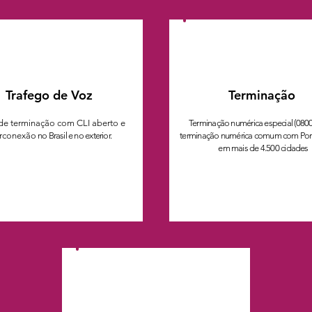
Trafego de Voz
Terminação
de terminação com CLI aberto e
Terminação numérica especial (080
erconexão
no Brasil e no exterior.
terminação numérica comum com Port
em mais de 4.500 cidades