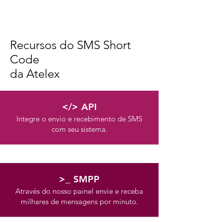
Recursos do SMS Short
Code
da Atelex
</> API
Integre o envio e recebimento de SMS
com seu sistema.
>_ SMPP
Através do nosso painel envie e receba
milhares de mensagens por minuto.